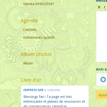
Mess
Nasara 0696225561
Agenda
Concerts
Evénements sportifs
Album photos
Album
Anti-
Livre d'or
EMPRESS SAB
Le 12/06/2026
Ajout
Blessings fari ! Ta page est très
intéressante et pleines de ressources et
de connaissances j'apprécie ...