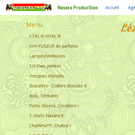
Nasara ProducSion
Accueil
Ag
Menu
Lé
I-TAL is VITAL !!!
KWI-FUSEUR de parfums
Lampes/Veilleuses
1/2 Kwis peintes
Fresques murales
Bracelets - Colliers-Boucles d
Bols, Timbales
Porte-Encens...Cendriers !
T-Shirts Nasara !!!
ChalWha???...Chalice !