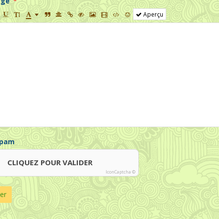
age
Aperçu
spam
CLIQUEZ POUR VALIDER
IconCaptcha ©
er