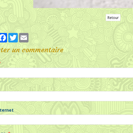
Retour
artager
Facebook
Twitter
Email
uter un commentaire
nternet