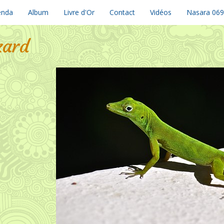
enda
Album
Livre d'Or
Contact
Vidéos
Nasara 06
zard