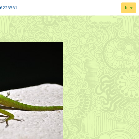
96225561
fr