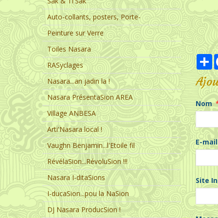
Sak & Ti'Sak
Auto-collants, posters, Porte-
Peinture sur Verre
Toiles Nasara
P
RASyclages
Ajo
Nasara...an jadin la !
Nasara PrésentaSion AREA
Nom
Village ANBESA
Arti'Nasara local !
E-mail
Vaughn Benjamin...l'Etoile fil
RévélaSion...RévoluSion !!!
Nasara I-ditaSions
Site I
I-ducaSion...pou la NaSion
DJ Nasara ProducSion !