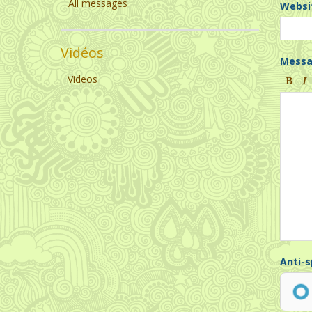
All messages
Websi
Vidéos
Mess
Videos
Anti-