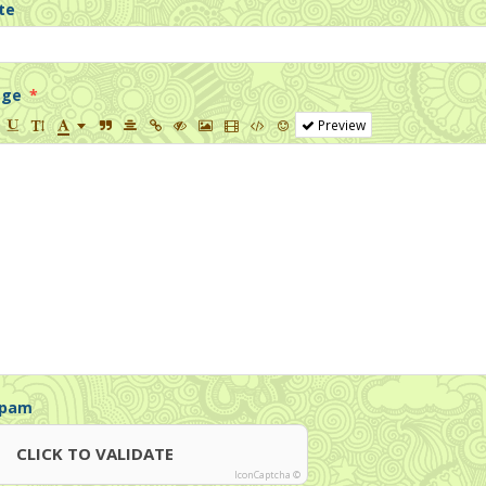
te
age
Preview
spam
CLICK TO VALIDATE
IconCaptcha ©