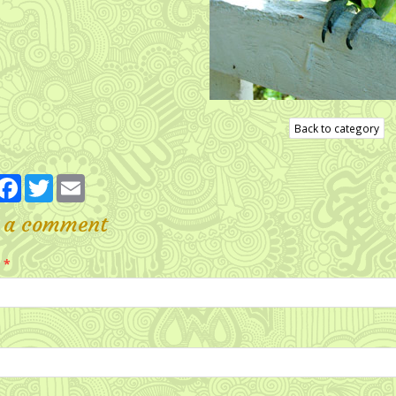
Back to category
artager
Facebook
Twitter
Email
 a comment