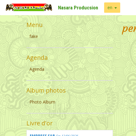
Nasara Producsion
en
Menu
pe
fake
Agenda
Agenda
Album photos
Photo Album
Livre d'or
EMPRESS SAB