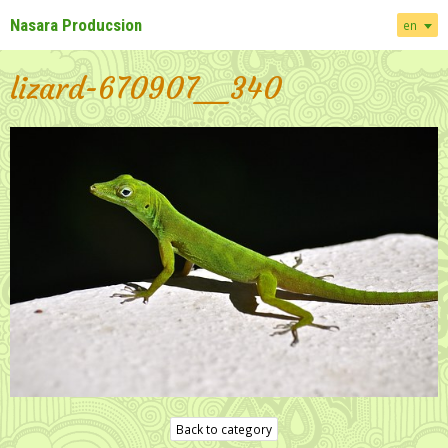
Nasara Producsion
en
lizard-670907__340
Back to category