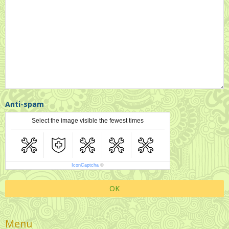
Anti-spam
Select the image visible the fewest times
IconCaptcha
©
OK
Menu