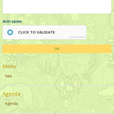
Anti-spam
CLICK TO VALIDATE
IconCaptcha ©
OK
Menu
fake
Agenda
Agenda