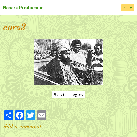
Nasara Producsion
en
coro3
Back to category
Partager
Facebook
Twitter
Email
Add a comment