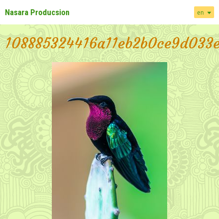
Nasara Producsion
en
108885324416a11eb2b0ce9d033e