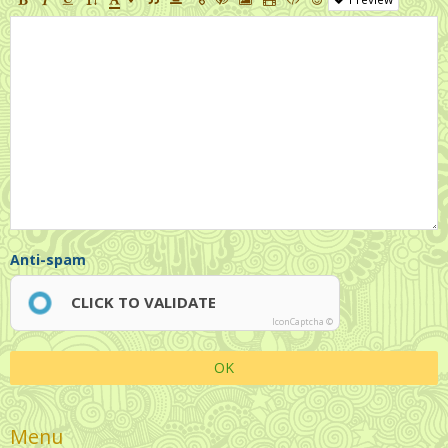
Anti-spam
CLICK TO VALIDATE
IconCaptcha ©
OK
Menu