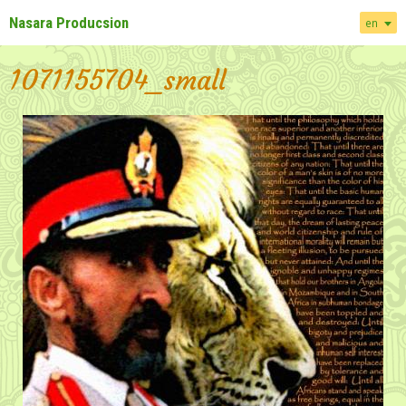
Nasara Producsion
en
1071155704_small