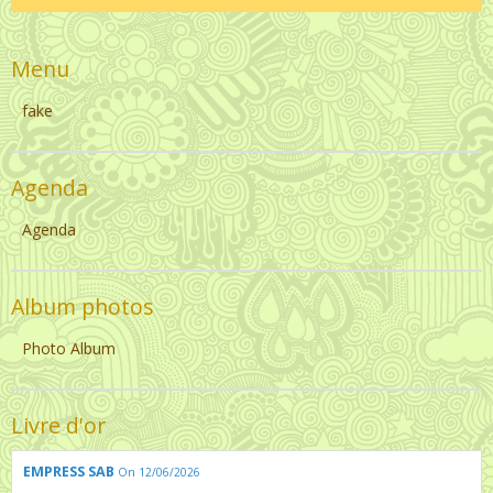
Menu
fake
Agenda
Agenda
Album photos
Photo Album
Livre d'or
EMPRESS SAB
On 12/06/2026